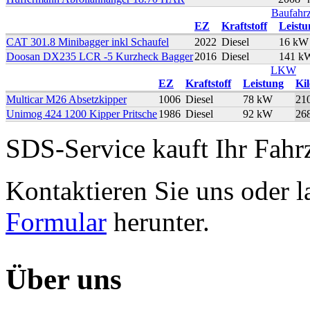
Baufahr
EZ
Kraftstoff
Leistu
CAT 301.8 Minibagger inkl Schaufel
2022
Diesel
16 kW
Doosan DX235 LCR -5 Kurzheck Bagger
2016
Diesel
141 k
LKW
EZ
Kraftstoff
Leistung
Ki
Multicar M26 Absetzkipper
1006
Diesel
78 kW
21
Unimog 424 1200 Kipper Pritsche
1986
Diesel
92 kW
26
SDS-Service kauft Ihr Fahr
Kontaktieren Sie uns oder l
Formular
herunter.
Über uns