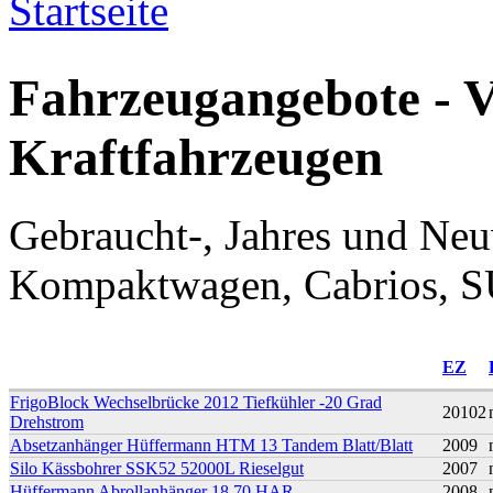
Startseite
Sie sind hier
Fahrzeugangebote - 
Kraftfahrzeugen
Gebraucht-, Jahres und Ne
Kompaktwagen, Cabrios, S
EZ
FrigoBlock Wechselbrücke 2012 Tiefkühler -20 Grad
20102
Drehstrom
Absetzanhänger Hüffermann HTM 13 Tandem Blatt/Blatt
2009
Silo Kässbohrer SSK52 52000L Rieselgut
2007
Hüffermann Abrollanhänger 18.70 HAR
2008