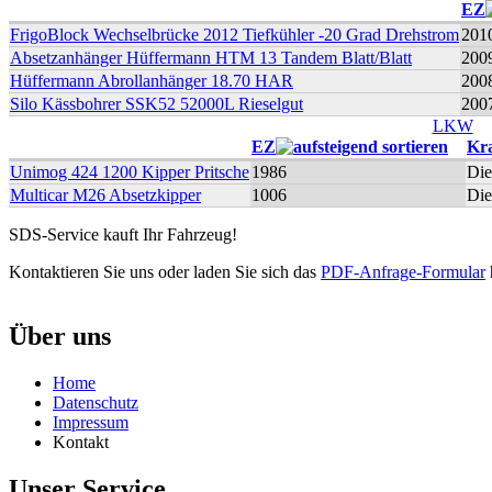
EZ
FrigoBlock Wechselbrücke 2012 Tiefkühler -20 Grad Drehstrom
201
Absetzanhänger Hüffermann HTM 13 Tandem Blatt/Blatt
200
Hüffermann Abrollanhänger 18.70 HAR
200
Silo Kässbohrer SSK52 52000L Rieselgut
200
LKW
EZ
Kra
Unimog 424 1200 Kipper Pritsche
1986
Die
Multicar M26 Absetzkipper
1006
Die
SDS-Service kauft Ihr Fahrzeug!
Kontaktieren Sie uns oder laden Sie sich das
PDF-Anfrage-Formular
Über uns
Home
Datenschutz
Impressum
Kontakt
Unser Service