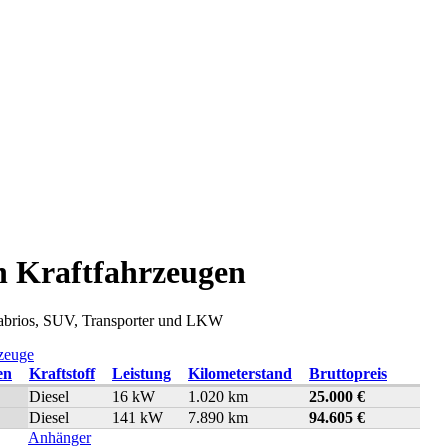
n Kraftfahrzeugen
abrios, SUV, Transporter und LKW
zeuge
Kraftstoff
Leistung
Kilometerstand
Bruttopreis
Diesel
16 kW
1.020 km
25.000 €
Diesel
141 kW
7.890 km
94.605 €
Anhänger