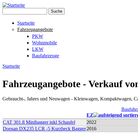
Direkt zum Inhalt
Suche
Suchformular
Startseite
Fahrzeugangebote
PKW
Wohnmobile
LKW
Baufahrzeuge
Startseite
Sie sind hier
Fahrzeugangebote - Verkauf vo
Gebraucht-, Jahres und Neuwagen - Kleinwagen, Kompaktwagen, C
Baufahr
EZ
CAT 301.8 Minibagger inkl Schaufel
2022
Doosan DX235 LCR -5 Kurzheck Bagger
2016