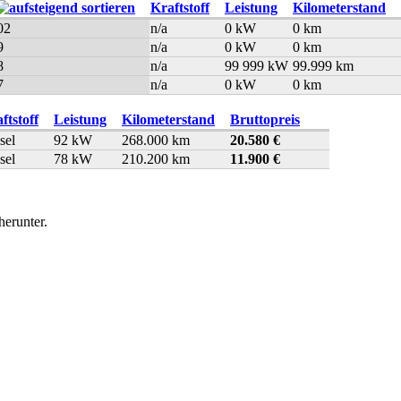
Kraftstoff
Leistung
Kilometerstand
02
n/a
0 kW
0 km
9
n/a
0 kW
0 km
8
n/a
99 999 kW
99.999 km
7
n/a
0 kW
0 km
ftstoff
Leistung
Kilometerstand
Bruttopreis
sel
92 kW
268.000 km
20.580 €
sel
78 kW
210.200 km
11.900 €
herunter.