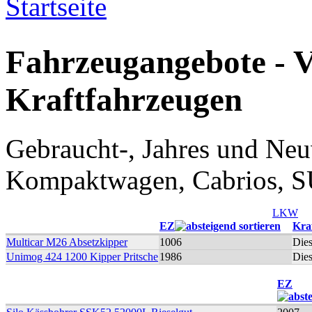
Startseite
Sie sind hier
Fahrzeugangebote - 
Kraftfahrzeugen
Gebraucht-, Jahres und Ne
Kompaktwagen, Cabrios, S
LKW
EZ
Kraf
Multicar M26 Absetzkipper
1006
Dies
Unimog 424 1200 Kipper Pritsche
1986
Dies
EZ