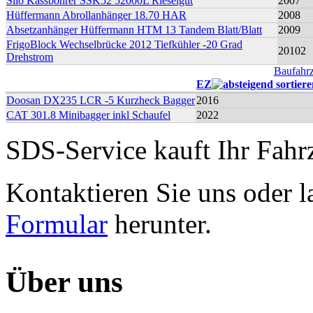
Silo Kässbohrer SSK52 52000L Rieselgut
2007
Hüffermann Abrollanhänger 18.70 HAR
2008
Absetzanhänger Hüffermann HTM 13 Tandem Blatt/Blatt
2009
FrigoBlock Wechselbrücke 2012 Tiefkühler -20 Grad
20102
Drehstrom
Baufahr
EZ
Doosan DX235 LCR -5 Kurzheck Bagger
2016
CAT 301.8 Minibagger inkl Schaufel
2022
SDS-Service kauft Ihr Fahr
Kontaktieren Sie uns oder l
Formular
herunter.
Über uns