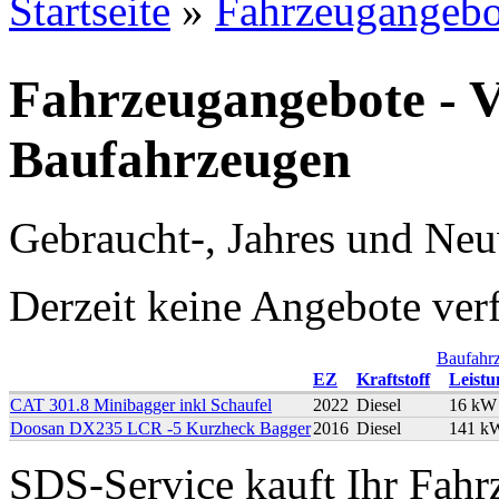
Startseite
»
Fahrzeugangebo
Sie sind hier
Fahrzeugangebote - 
Baufahrzeugen
Gebraucht-, Jahres und Ne
Derzeit keine Angebote ver
Baufahr
EZ
Kraftstoff
Leistu
CAT 301.8 Minibagger inkl Schaufel
2022
Diesel
16 kW
Doosan DX235 LCR -5 Kurzheck Bagger
2016
Diesel
141 k
SDS-Service kauft Ihr Fahr